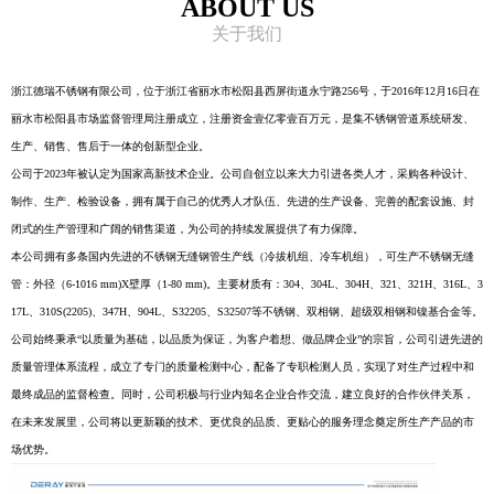
ABOUT US
关于我们
浙江德瑞不锈钢有限公司，位于浙江省丽水市松阳县西屏街道永宁路256号，于2016年12月16日在
丽水市松阳县市场监督管理局注册成立，注册资金壹亿零壹百万元，是集不锈钢管道系统研发、
生产、销售、售后于一体的创新型企业。
公司于2023年被认定为国家高新技术企业。公司自创立以来大力引进各类人才，采购各种设计、
制作、生产、检验设备，拥有属于自己的优秀人才队伍、先进的生产设备、完善的配套设施、封
闭式的生产管理和广阔的销售渠道，为公司的持续发展提供了有力保障。
本公司拥有多条国内先进的不锈钢无缝钢管生产线（冷拔机组、冷车机组），可生产不锈钢无缝
管：外径（6-1016 mm)X壁厚（1-80 mm)。主要材质有：304、304L、304H、321、321H、316L、3
17L、310S(2205)、347H、904L、S32205、S32507等不锈钢、双相钢、超级双相钢和镍基合金等。
公司始终秉承“以质量为基础，以品质为保证，为客户着想、做品牌企业”的宗旨，公司引进先进的
质量管理体系流程，成立了专门的质量检测中心，配备了专职检测人员，实现了对生产过程中和
最终成品的监督检查。同时，公司积极与行业内知名企业合作交流，建立良好的合作伙伴关系，
在未来发展里，公司将以更新颖的技术、更优良的品质、更贴心的服务理念奠定所生产产品的市
场优势。